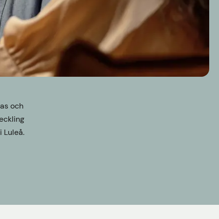
las och
eckling
 Luleå.