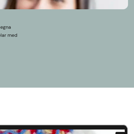
a egna
elar med