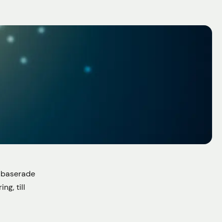
ut baserade
ng, till