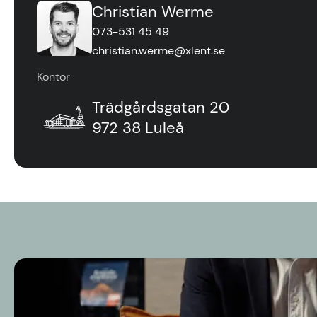
Christian Werme
073-531 45 49
christian.werme@xlent.se
Kontor
Trädgårdsgatan 20
972 38 Luleå