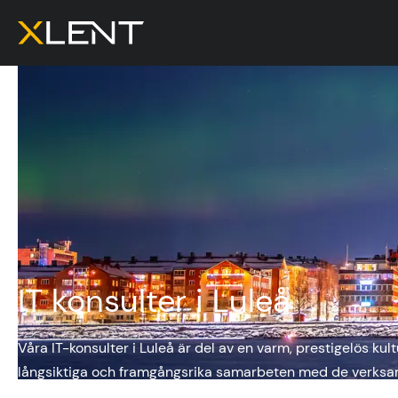
IT konsulter i Luleå
Våra IT-konsulter i Luleå är del av en varm, prestigelös k
långsiktiga och framgångsrika samarbeten med de verksamh