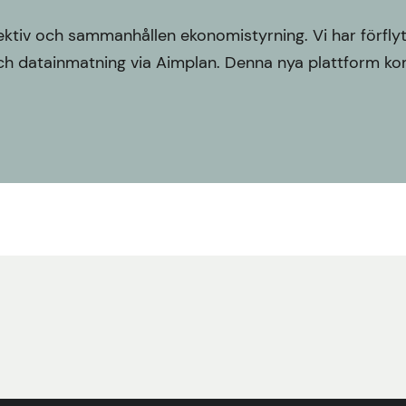
iv och sammanhållen ekonomistyrning. Vi har förflytta
h datainmatning via Aimplan. Denna nya plattform kom