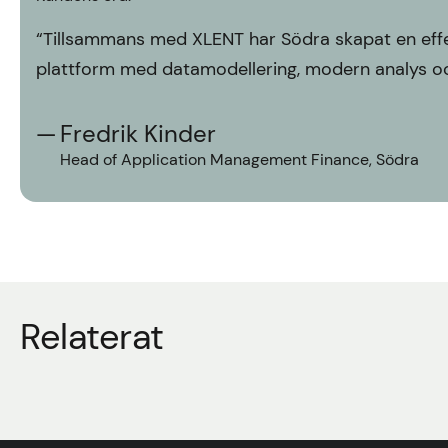
“Tillsammans med XLENT har Södra skapat en effekt
plattform med datamodellering, modern analys oc
Fredrik Kinder
Head of Application Management Finance, Södra
Relaterat