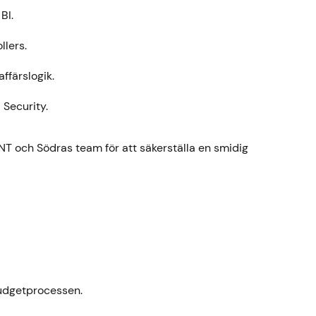
BI.
llers.
färslogik.
 Security.
T och Södras team för att säkerställa en smidig
budgetprocessen.