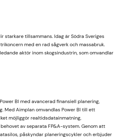
r starkare tillsammans. Idag är Södra Sveriges
ustrikoncern med en rad sågverk och massabruk.
ledande aktör inom skogsindustrin, som omvandlar
ower BI med avancerad finansiell planering,
g. Med Aimplan omvandlas Power BI till ett
ilket möjliggör realtidsdatainmatning,
tan behovet av separata FP&A-system. Genom att
datasilos, påskyndar planeringscykler och erbjuder