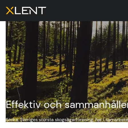
Effektiv och sammanhålle
Södra, Sveriges största skogsägarförening, har i samarbet