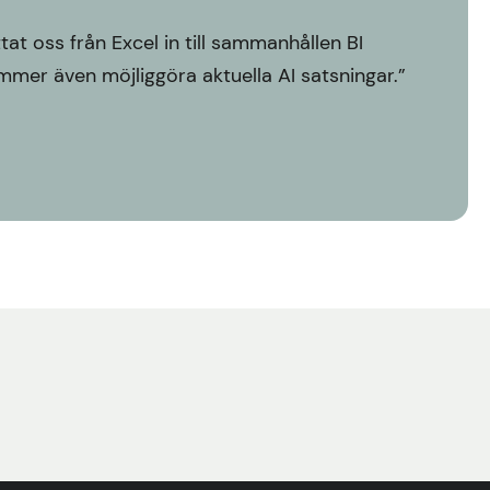
t oss från Excel in till sammanhållen BI
mer även möjliggöra aktuella AI satsningar.”