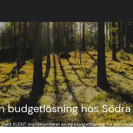
n budgetlösning hos Södra
e med XLENT implementerat en ny budgetlösning för att moder