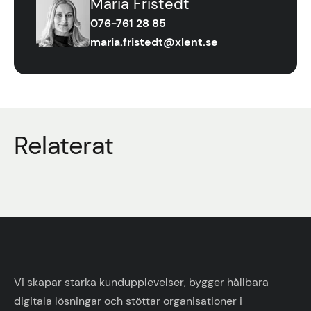
Maria Fristedt
076-761 28 85
maria.fristedt@xlent.se
Relaterat
Vi skapar starka kundupplevelser, bygger hållbara
digitala lösningar och stöttar organisationer i