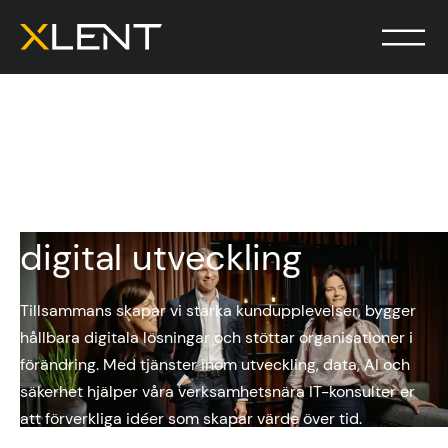
Våra erbjudanden inom
digital utveckling
Tillsammans skapar vi starka kundupplevelser, bygger
hållbara digitala lösningar och stöttar organisationer i
förändring. Med tjänster inom utveckling, data, AI och
säkerhet hjälper våra verksamhetsnära IT-konsulter er
att förverkliga idéer som skapar värde över tid.